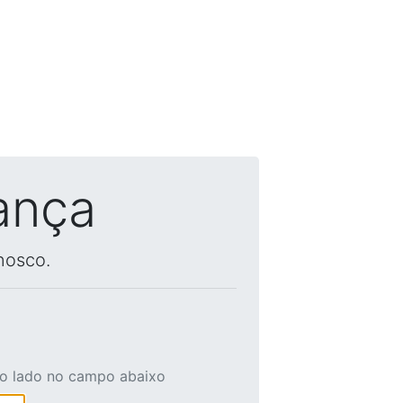
ança
nosco.
ao lado no campo abaixo