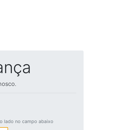
ança
nosco.
ao lado no campo abaixo