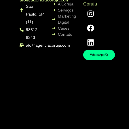
Coruja
A Coruja
São
Serviços
Paulo, SP
Marketing
(11)
Digital
Cases
98612-
Contato
8343
alo@agenciacoruja.com
WhatsApp