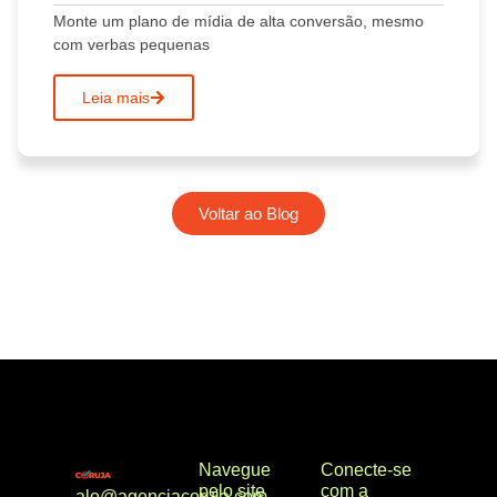
Monte um plano de mídia de alta conversão, mesmo
com verbas pequenas
Leia mais
Voltar ao Blog
Navegue
Conecte-se
pelo site
com a
alo@agenciacoruja.com