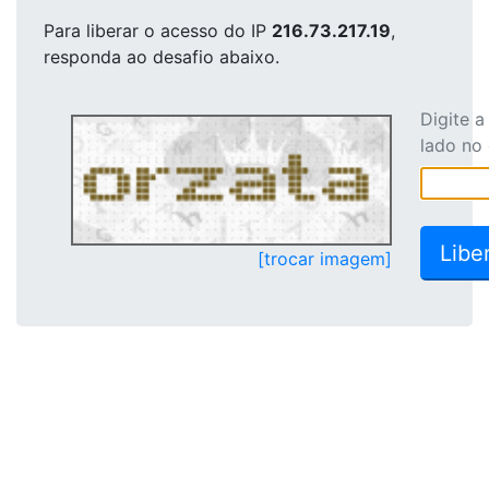
Para liberar o acesso
do IP
216.73.217.19
,
responda ao desafio abaixo.
Digite 
lado no
[trocar imagem]