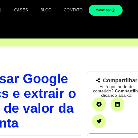
L
CASES
BLOG
CONTATO
WhatsApp
sar Google
Compartilhar
Está gostando do
s e extrair o
conteúdo?
Compartil
clicando abaixo:
de valor da
nta