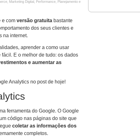
erce
,
Marketing Digital
,
Performance
,
Planejamento e
ne e com
versão gratuita
bastante
omportamento dos seus clientes e
 na internet.
alidades, aprender a como usar
 fácil. E o melhor de tudo: os dados
nvestimentos e aumentar as
gle Analytics no post de hoje!
lytics
uma ferramenta do Google. O Google
e um código nas páginas do site que
nsegue
coletar as informações dos
tremamente completos.