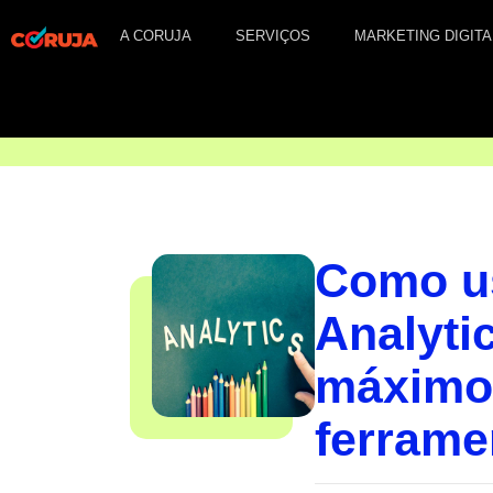
A CORUJA
SERVIÇOS
MARKETING DIGITA
Como u
Analytic
máximo 
ferrame