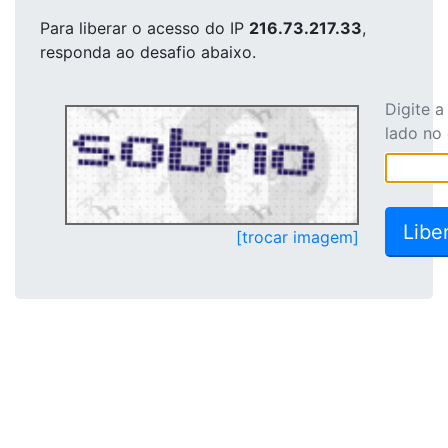
Para liberar o acesso
do IP
216.73.217.33
,
responda ao desafio abaixo.
Digite 
lado no
[trocar imagem]