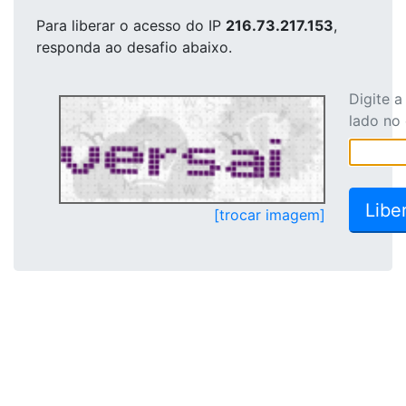
Para liberar o acesso
do IP
216.73.217.153
,
responda ao desafio abaixo.
Digite 
lado no
[trocar imagem]