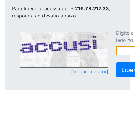
Para liberar o acesso
do IP
216.73.217.33
,
responda ao desafio abaixo.
Digite 
lado no
[trocar imagem]