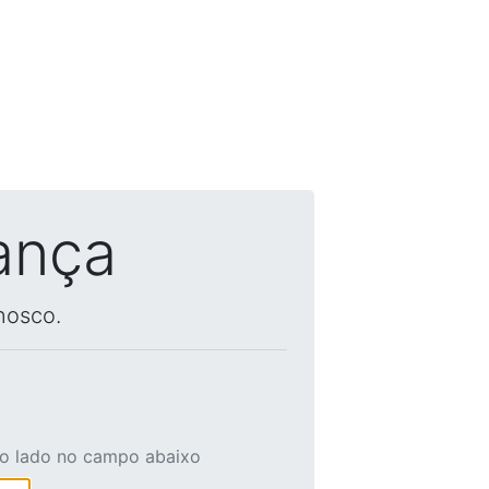
ança
nosco.
ao lado no campo abaixo