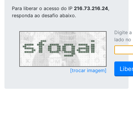
Para liberar o acesso
do IP
216.73.216.24
,
responda ao desafio abaixo.
Digite 
lado no
[trocar imagem]