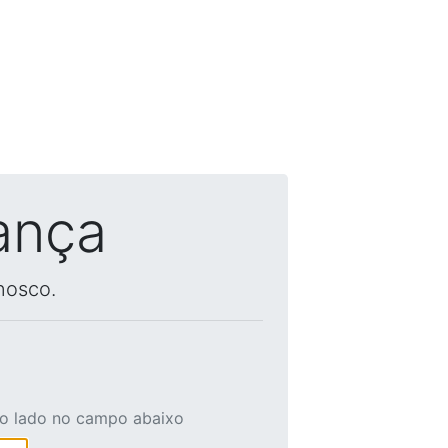
ança
nosco.
ao lado no campo abaixo