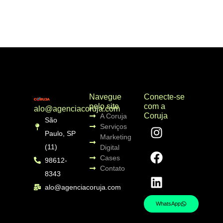
Navegue
Conecte-se
pelo site
com a
alo@agenciacoruja.com
Coruja
A Coruja
São
Serviços
Paulo, SP
Marketing
(11)
Digital
Cases
98612-
Contato
8343
alo@agenciacoruja.com
WhatsApp