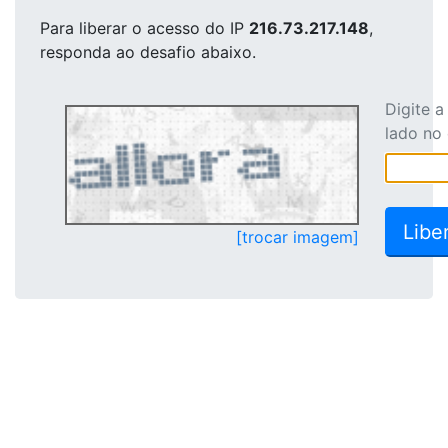
Para liberar o acesso
do IP
216.73.217.148
,
responda ao desafio abaixo.
Digite 
lado no
[trocar imagem]