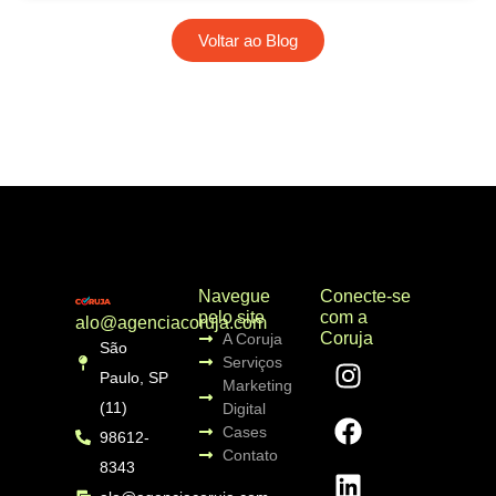
Voltar ao Blog
Navegue
Conecte-se
pelo site
com a
alo@agenciacoruja.com
Coruja
A Coruja
São
Serviços
Paulo, SP
Marketing
(11)
Digital
Cases
98612-
Contato
8343