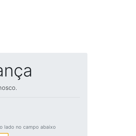
ança
nosco.
ao lado no campo abaixo