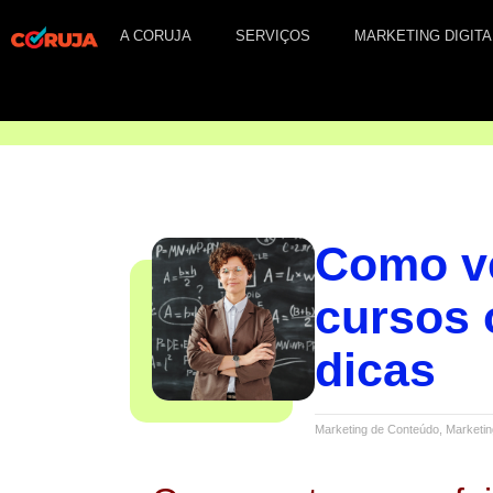
A CORUJA
SERVIÇOS
MARKETING DIGITA
Como v
cursos 
dicas
Marketing de Conteúdo
,
Marketing