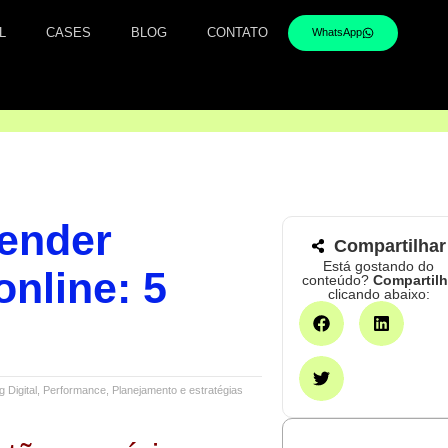
L
CASES
BLOG
CONTATO
WhatsApp
ender
Compartilhar
Está gostando do
online: 5
conteúdo?
Compartil
clicando abaixo:
 Digital
,
Performance
,
Planejamento e estratégias